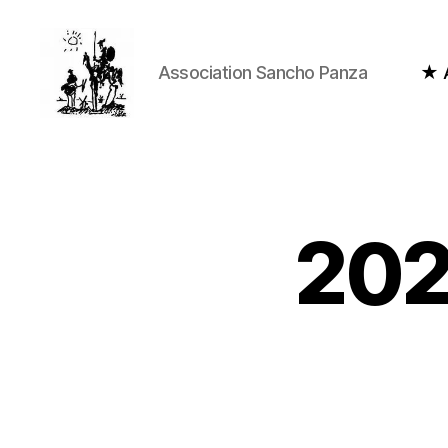
Association Sancho Panza
★ A
Association
Sancho
Panza
202