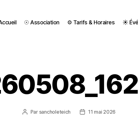
ccueil
☉ Association
⚙ Tarifs & Horaires
☀ Év
60508_16
Par
sancholeteich
11 mai 2026
Auteur
Date
de
de
l’article
l’article