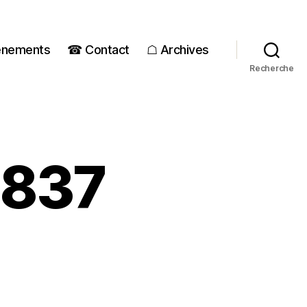
énements
☎ Contact
☖ Archives
Recherche
2837