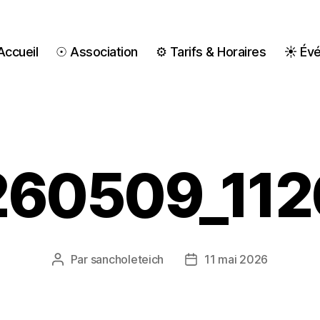
ccueil
☉ Association
⚙ Tarifs & Horaires
☀ Év
260509_112
Par
sancholeteich
11 mai 2026
Auteur
Date
de
de
l’article
l’article