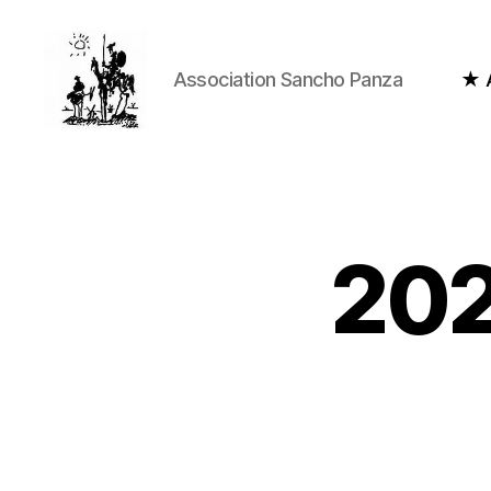
Association Sancho Panza
★ A
Association
Sancho
Panza
20