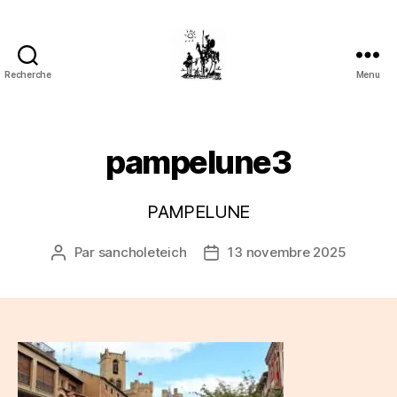
Recherche
Menu
Association
Sancho
Panza
pampelune3
PAMPELUNE
Par
sancholeteich
13 novembre 2025
Auteur
Date
de
de
l’article
l’article