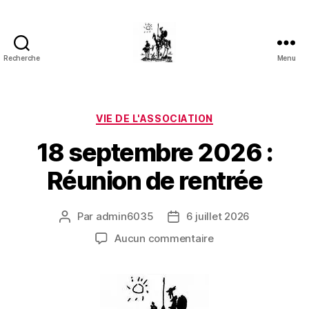
Recherche
Menu
Association
Sancho
Panza
Catégories
VIE DE L'ASSOCIATION
18 septembre 2026 :
Réunion de rentrée
Par
admin6035
6 juillet 2026
Auteur
Date
de
de
sur
Aucun commentaire
l’article
l’article
18
septembre
2026
: